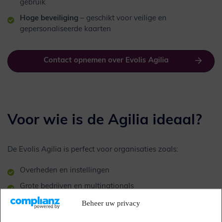
gebruik
Hoge beveiliging
– geschikt voor veilige en
gepersonaliseerde kaarten
Contact opnemen over Evolis Agilia
Voor wie is de Agilia ideaal?
De Evolis Agilia is perfect voor organisaties zoals:
Overheden en instellingen
Grote bedrijven en multinationals
Universiteiten en zorginstellingen
Beheer uw privacy
Productieomgevingen voor ID- en toegangskaarten