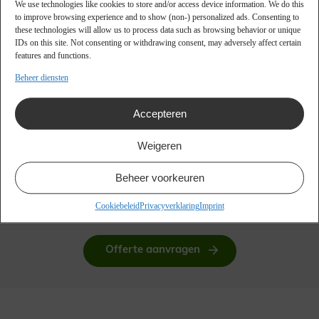
We use technologies like cookies to store and/or access device information. We do this
to improve browsing experience and to show (non-) personalized ads. Consenting to
these technologies will allow us to process data such as browsing behavior or unique
IDs on this site. Not consenting or withdrawing consent, may adversely affect certain
features and functions.
Beheer diensten
Evolis Agilia bestellen?
Accepteren
Met de Evolis Agilia haal je een
toekomstbestendige
kaartprinter
in huis die moeiteloos meegroeit met je
Weigeren
organisatie. Minder stilstand, hogere output en een
professionele uitstraling van elke kaart.
Beheer voorkeuren
Op zoek naar
maximale prestaties
zonder concessies? Dan
Cookiebeleid
Privacyverklaring
Imprint
is de
Evolis Agilia
de juiste keuze.
Offerte aanvragen