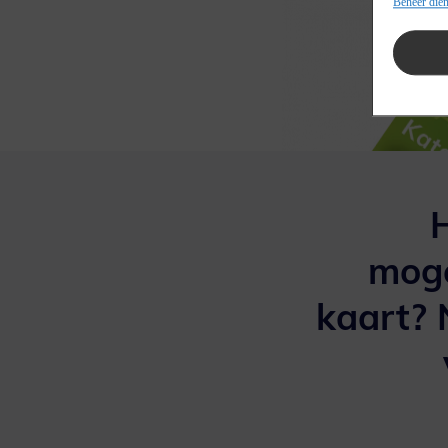
Beheer dien
H
moge
kaart? 