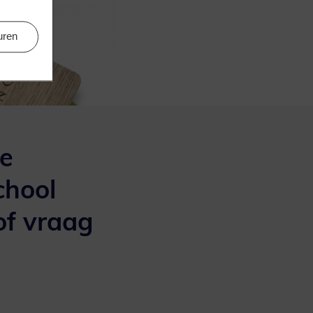
uren
le
chool
of vraag
.