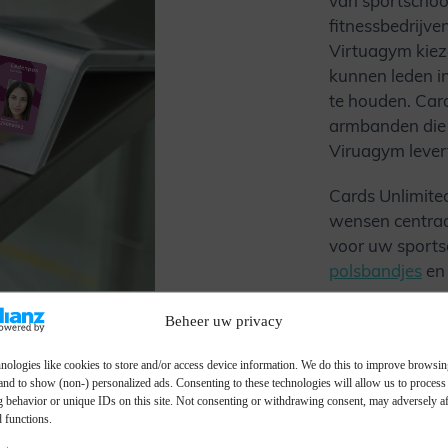
van sportschoo
fitnessbedrijv
Virtuagym kiez
kunnen leden i
te houden. Card
armbanden die 
Viruagym lever
Cards Unlimited
wensen centraa
voor uw sports
polsbandjes
e
Beheer uw privacy
nologies like cookies to store and/or access device information. We do this to improve browsi
and to show (non-) personalized ads. Consenting to these technologies will allow us to process
 behavior or unique IDs on this site. Not consenting or withdrawing consent, may adversely aff
d functions.