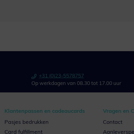
+31 (0)23-5578757
Op werkdagen van 08.30 tot 17.00 uur
Klantenpassen en cadeaucards
Vragen en C
Pasjes bedrukken
Contact
Card fulfillment
Aanleverspec