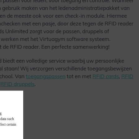
l passen voor leden, voor toegang en controle. Wanneer
en gebruik maken van het ledenadministratiepakket van
en de meeste ook voor een check-in module. Hiermee
nchecken met een pasje, door deze tegen de RFID reader
s Unlimited zorgt voor de passen, druppels of
werken met het Virtuagym software systeem.
t de RFID reader. Een perfecte samenwerking!
 biedt een volledige service waarbij uw persoonlijke
l staan! Wij verzorgen verschillende toegangsbewijzen
chool. Van
toegangspassen
tot en met
RFID cards
,
RFID
n
RFID druppels
.
ng
 data such
ect certain