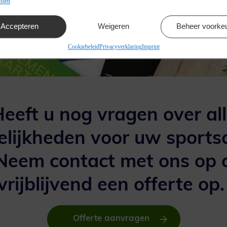
sten
Accepteren
Weigeren
Beheer voorke
Cookiebeleid
Privacyverklaring
Imprint
eeft u nog vragen over al
lijkheden voor uw sports
Neem contact met ons op 
vrijblijvend een offerte op
Offerte aanvragen