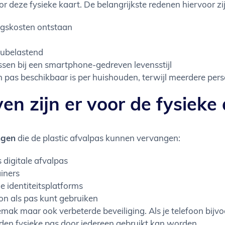
deze fysieke kaart. De belangrijkste redenen hiervoor zij
ngskosten ontstaan
eubelastend
ssen bij een smartphone-gedreven levensstijl
n pas beschikbaar is per huishouden, terwijl meerdere per
ven zijn er voor de fysieke
ngen
die de plastic afvalpas kunnen vervangen:
 digitale afvalpas
ainers
le identiteitsplatforms
on als pas kunt gebruiken
gemak maar ook verbeterde beveiliging. Als je telefoon bij
nden fysieke pas door iedereen gebruikt kan worden.