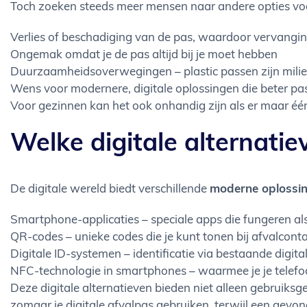
Toch zoeken steeds meer mensen naar andere opties voor 
Verlies of beschadiging van de pas, waardoor vervangi
Ongemak omdat je de pas altijd bij je moet hebben
Duurzaamheidsoverwegingen – plastic passen zijn mili
Wens voor modernere, digitale oplossingen die beter pa
Voor gezinnen kan het ook onhandig zijn als er maar éé
Welke digitale alternatie
De digitale wereld biedt verschillende
moderne oplossi
Smartphone-applicaties – speciale apps die fungeren als
QR-codes – unieke codes die je kunt tonen bij afvalcont
Digitale ID-systemen – identificatie via bestaande digita
NFC-technologie in smartphones – waarmee je je telefo
Deze digitale alternatieven bieden niet alleen gebruiks
zomaar je digitale afvalpas gebruiken, terwijl een gevo