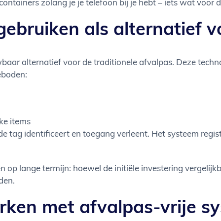
alcontainers zolang je je telefoon bij je hebt – iets wat vo
ebruiken als alternatief 
wbaar alternatief voor de traditionele afvalpas. Deze te
eboden:
ke items
de tag identificeert en toegang verleent. Het systeem regis
p lange termijn: hoewel de initiële investering vergelijkb
den.
rken met afvalpas-vrije s