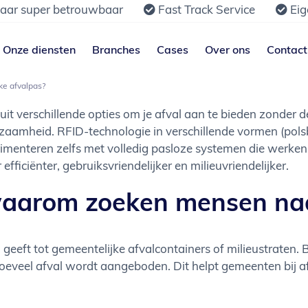
jaar super betrouwbaar
Fast Track Service
Eig
Onze diensten
Branches
Cases
Over ons
Contact
eke afvalpas?
 verschillende opties om je afval aan te bieden zonder de t
mheid. RFID-technologie in verschillende vormen (polsb
imenteren zelfs met volledig pasloze systemen die werk
iciënter, gebruiksvriendelijker en milieuvriendelijker.
waarom zoeken mensen naa
ng geeft tot gemeentelijke afvalcontainers of milieustrate
oeveel afval wordt aangeboden. Dit helpt gemeenten bij af