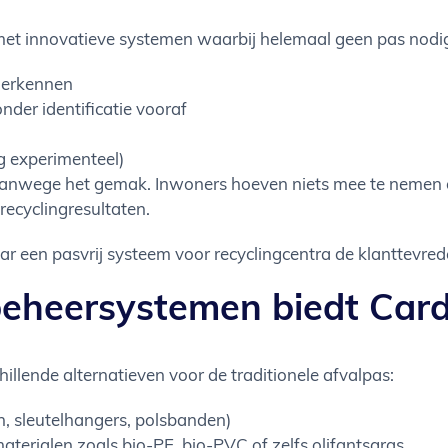
t innovatieve systemen waarbij helemaal geen pas nodig
herkennen
der identificatie vooraf
og experimenteel)
 vanwege het gemak. Inwoners hoeven niets mee te nemen
 recyclingresultaten.
 een pasvrij systeem voor recyclingcentra de klanttevred
beheersystemen biedt Card
hillende alternatieven voor de traditionele afvalpas:
n, sleutelhangers, polsbanden)
terialen zoals bio-PE, bio-PVC of zelfs olifantsgras