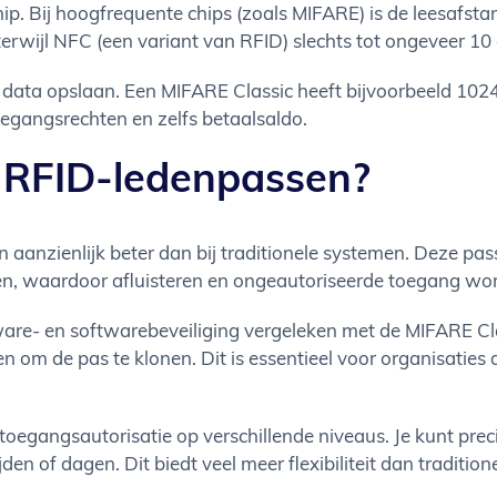
ip. Bij hoogfrequente chips (zoals MIFARE) is de leesafsta
rwijl NFC (een variant van RFID) slechts tot ongeveer 10 c
data opslaan. Een MIFARE Classic heeft bijvoorbeeld 1024 
egangsrechten en zelfs betaalsaldo.
n RFID-ledenpassen?
 aanzienlijk beter dan bij traditionele systemen. Deze pa
igen, waardoor afluisteren en ongeautoriseerde toegang w
ware- en softwarebeveiliging vergeleken met de MIFARE Cl
en om de pas te klonen. Dit is essentieel voor organisati
t toegangsautorisatie op verschillende niveaus. Je kunt pre
jden of dagen. Dit biedt veel meer flexibiliteit dan traditi