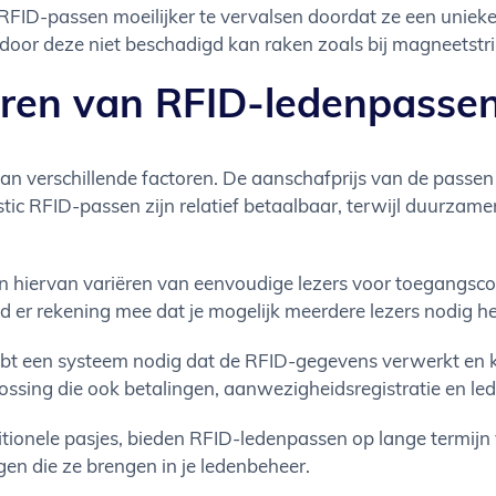
ID-passen moeilijker te vervalsen doordat ze een unieke c
rdoor deze niet beschadigd kan raken zoals bij magneetstr
eren van RFID-ledenpasse
n verschillende factoren. De aanschafprijs van de passen 
stic RFID-passen zijn relatief betaalbaar, terwijl duurzam
en hiervan variëren van eenvoudige lezers voor toegangsc
 er rekening mee dat je mogelijk meerdere lezers nodig hebt
ebt een systeem nodig dat de RFID-gegevens verwerkt en ko
ossing die ook betalingen, aanwezigheidsregistratie en l
aditionele pasjes, bieden RFID-ledenpassen op lange termij
gen die ze brengen in je ledenbeheer.