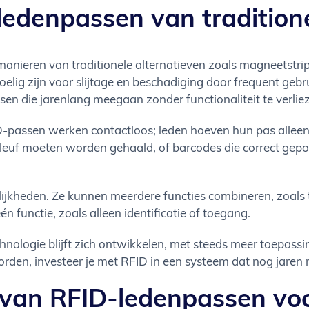
ledenpassen van tradition
anieren van traditionele alternatieven zoals magneetstri
ig zijn voor slijtage en beschadiging door frequent gebrui
sen die jarenlang meegaan zonder functionaliteit te verlie
D-passen werken contactloos; leden hoeven hun pas alleen 
 gleuf moeten worden gehaald, of barcodes die correct ge
ijkheden. Ze kunnen meerdere functies combineren, zoals 
én functie, zoals alleen identificatie of toegang.
nologie blijft zich ontwikkelen, met steeds meer toepassi
n, investeer je met RFID in een systeem dat nog jaren re
 van RFID-ledenpassen voo