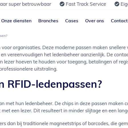
jaar super betrouwbaar
Fast Track Service
Eig
Onze diensten
Branches
Cases
Over ons
Contact
ssen?
n voor organisaties. Deze moderne passen maken snellere ve
, en vereenvoudigen het ledenbeheer aanzienlijk. De contac
en lezer hoeven te houden voor toegang, betalingen of regi
rofessionelere uitstraling.
an RFID-ledenpassen?
n met hun ledenbeheer. De chips in deze passen maken c
t met een lezer. Dit resulteert in minder slijtage en een la
ers dan bij traditionele magneetstrips of barcodes, die ge