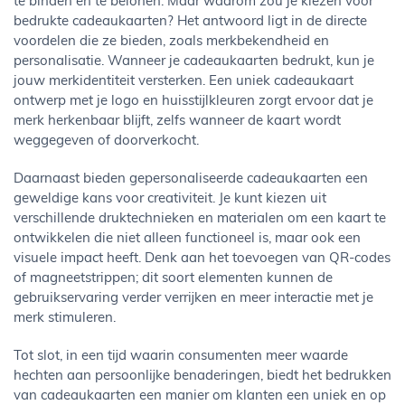
te binden en te belonen. Maar waarom zou je kiezen voor
bedrukte cadeaukaarten? Het antwoord ligt in de directe
voordelen die ze bieden, zoals merkbekendheid en
personalisatie. Wanneer je cadeaukaarten bedrukt, kun je
jouw merkidentiteit versterken. Een uniek cadeaukaart
ontwerp met je logo en huisstijlkleuren zorgt ervoor dat je
merk herkenbaar blijft, zelfs wanneer de kaart wordt
weggegeven of doorverkocht.
Daarnaast bieden gepersonaliseerde cadeaukaarten een
geweldige kans voor creativiteit. Je kunt kiezen uit
verschillende druktechnieken en materialen om een kaart te
ontwikkelen die niet alleen functioneel is, maar ook een
visuele impact heeft. Denk aan het toevoegen van QR-codes
of magneetstrippen; dit soort elementen kunnen de
gebruikservaring verder verrijken en meer interactie met je
merk stimuleren.
Tot slot, in een tijd waarin consumenten meer waarde
hechten aan persoonlijke benaderingen, biedt het bedrukken
van cadeaukaarten een manier om klanten een uniek en op