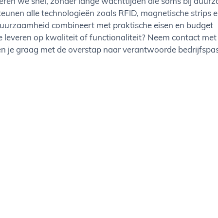
everen we snel, zonder lange wachttijden die soms bij duu
unen alle technologieën zoals RFID, magnetische strips
uurzaamheid combineert met praktische eisen en budget
 leveren op kwaliteit of functionaliteit? Neem contact met
en je graag met de overstap naar verantwoorde bedrijfspasje