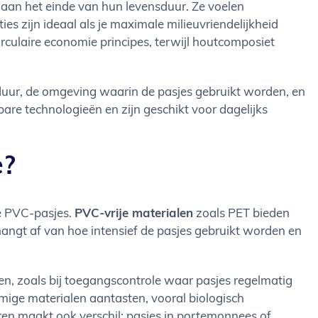
r aan het einde van hun levensduur. Ze voelen
es zijn ideaal als je maximale milieuvriendelijkheid
rculaire economie principes, terwijl houtcomposiet
duur, de omgeving waarin de pasjes gebruikt worden, en
are technologieën en zijn geschikt voor dagelijks
e?
le PVC-pasjes.
PVC-vrije materialen
zoals PET bieden
gt af van hoe intensief de pasjes gebruikt worden en
en, zoals bij toegangscontrole waar pasjes regelmatig
ige materialen aantasten, vooral biologisch
en maakt ook verschil: pasjes in portemonnees of