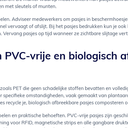
n met sleutels of munten.
egelen. Adviseer medewerkers om pasjes in beschermhoesj
nel vervaagt of afslijt. Bij het pasjes bedrukken kun je o
n. Vervang pasjes op tijd wanneer ze zichtbare slijtage vert
n PVC-vrije en biologisch 
zoals PET die geen schadelijke stoffen bevatten en volledig
 specifieke omstandigheden, vaak gemaakt van plantaardige
s recycle je, biologisch afbreekbare pasjes composteren on
len en praktische behoeften. PVC-vrije pasjes zijn geschi
teuning voor RFID, magnetische strips en alle gangbare druk