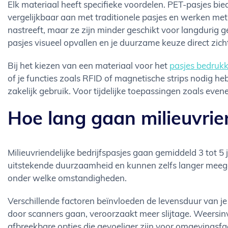
Elk materiaal heeft specifieke voordelen. PET-pasjes bi
vergelijkbaar aan met traditionele pasjes en werken met 
nastreeft, maar ze zijn minder geschikt voor langdurig 
pasjes visueel opvallen en je duurzame keuze direct zic
Bij het kiezen van een materiaal voor het
pasjes bedruk
of je functies zoals RFID of magnetische strips nodig he
zakelijk gebruik. Voor tijdelijke toepassingen zoals eve
Hoe lang gaan milieuvrie
Milieuvriendelijke bedrijfspasjes gaan gemiddeld 3 tot 5
uitstekende duurzaamheid en kunnen zelfs langer meeg
onder welke omstandigheden.
Verschillende factoren beïnvloeden de levensduur van je
door scanners gaan, veroorzaakt meer slijtage. Weersi
afbreekbare opties die gevoeliger zijn voor omgevings