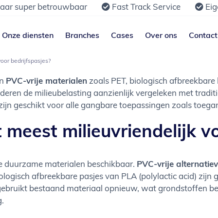
jaar super betrouwbaar
Fast Track Service
Eig
Onze diensten
Branches
Cases
Over ons
Contact
voor bedrijfspasjes?
jn
PVC-vrije materialen
zoals PET, biologisch afbreekbar
nderen de milieubelasting aanzienlijk vergeleken met tradi
 ze zijn geschikt voor alle gangbare toepassingen zoals toe
 meest milieuvriendelijk v
ende duurzame materialen beschikbaar.
PVC-vrije alternatie
Biologisch afbreekbare pasjes van PLA (polylactic acid) zi
c gebruikt bestaand materiaal opnieuw, wat grondstoffen 
g.