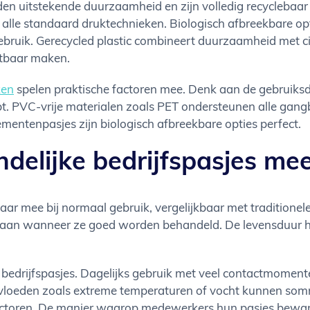
eden uitstekende duurzaamheid en zijn volledig recyclebaa
alle standaard druktechnieken. Biologisch afbreekbare opti
gebruik. Gerecycled plastic combineert duurzaamheid met ci
htbaar maken.
ken
spelen praktische factoren mee. Denk aan de gebruiks
bt. PVC-vrije materialen zoals PET ondersteunen alle gangb
nementenpasjes zijn biologisch afbreekbare opties perfect.
ndelijke bedrijfspasjes me
 jaar mee bij normaal gebruik, vergelijkbaar met traditione
aan wanneer ze goed worden behandeld. De levensduur han
 bedrijfspasjes. Dagelijks gebruik met veel contactmoment
nvloeden zoals extreme temperaturen of vocht kunnen somm
factoren. De manier waarop medewerkers hun pasjes bewar