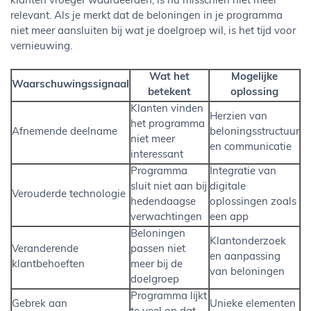
klanten vroeger waardeerden, is nu misschien niet meer
relevant. Als je merkt dat de beloningen in je programma
niet meer aansluiten bij wat je doelgroep wil, is het tijd voor
vernieuwing.
Wat het
Mogelijke
Waarschuwingssignaal
betekent
oplossing
Klanten vinden
Herzien van
het programma
Afnemende deelname
beloningsstructuur
niet meer
en communicatie
interessant
Programma
Integratie van
sluit niet aan bij
digitale
Verouderde technologie
hedendaagse
oplossingen zoals
verwachtingen
een app
Beloningen
Klantonderzoek
Veranderende
passen niet
en aanpassing
klantbehoeften
meer bij de
van beloningen
doelgroep
Programma lijkt
Gebrek aan
Unieke elementen