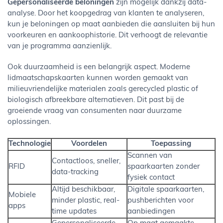
Gepersonaliseerde beloningen
zijn mogelijk dankzij data-
analyse. Door het koopgedrag van klanten te analyseren,
kun je beloningen op maat aanbieden die aansluiten bij hun
voorkeuren en aankoophistorie. Dit verhoogt de relevantie
van je programma aanzienlijk.
Ook duurzaamheid is een belangrijk aspect. Moderne
lidmaatschapskaarten kunnen worden gemaakt van
milieuvriendelijke materialen zoals gerecycled plastic of
biologisch afbreekbare alternatieven. Dit past bij de
groeiende vraag van consumenten naar duurzame
oplossingen.
Technologie
Voordelen
Toepassing
Scannen van
Contactloos, sneller,
RFID
spaarkaarten zonder
data-tracking
fysiek contact
Altijd beschikbaar,
Digitale spaarkaarten,
Mobiele
minder plastic, real-
pushberichten voor
apps
time updates
aanbiedingen