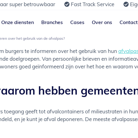
jaar super betrouwbaar
Fast Track Service
Eig
Onze diensten
Branches
Cases
Over ons
Contact
en over het gebruik van de afvalpas?
m burgers te informeren over het gebruik van hun
afvalpa
nde doelgroepen. Van persoonlijke brieven en informatieav
nwoners goed geïnformeerd zijn over het hoe en waarom va
 waarom hebben gemeenten
s toegang geeft tot afvalcontainers of milieustraten in h
endeld, en je kunt je afval deponeren. De meeste afvalpas